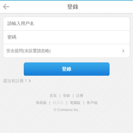
登錄
安全提問(未設置請忽略)
登錄
還沒有註冊？
首頁
|
登錄
|
註冊
簡易版
|
觸屏版
|
電腦版
|
客戶端
© Comsenz Inc.