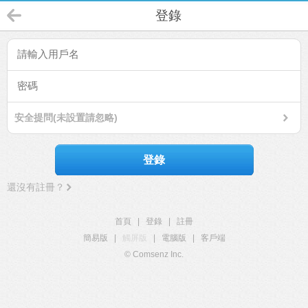
登錄
安全提問(未設置請忽略)
登錄
還沒有註冊？
首頁
|
登錄
|
註冊
簡易版
|
觸屏版
|
電腦版
|
客戶端
© Comsenz Inc.