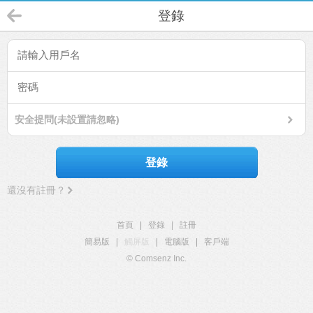
登錄
安全提問(未設置請忽略)
登錄
還沒有註冊？
首頁
|
登錄
|
註冊
簡易版
|
觸屏版
|
電腦版
|
客戶端
© Comsenz Inc.