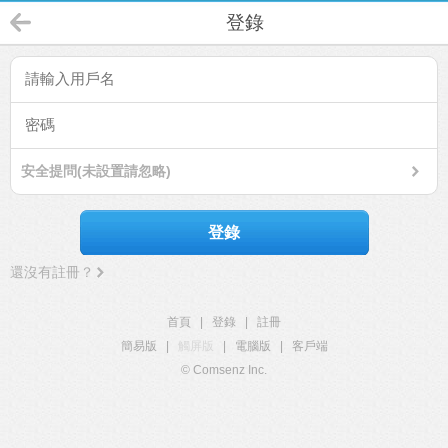
登錄
安全提問(未設置請忽略)
登錄
還沒有註冊？
首頁
|
登錄
|
註冊
簡易版
|
觸屏版
|
電腦版
|
客戶端
© Comsenz Inc.