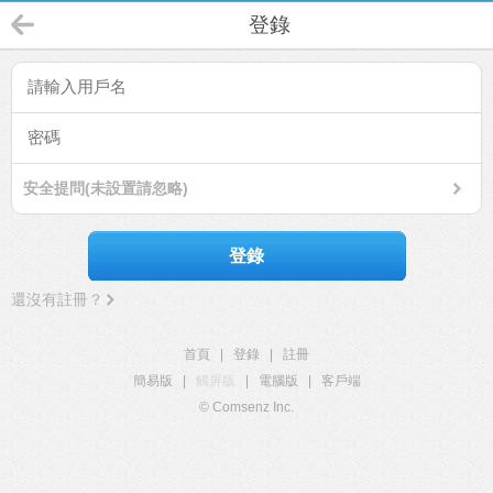
登錄
安全提問(未設置請忽略)
登錄
還沒有註冊？
首頁
|
登錄
|
註冊
簡易版
|
觸屏版
|
電腦版
|
客戶端
© Comsenz Inc.