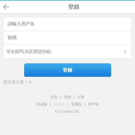
登錄
安全提問(未設置請忽略)
登錄
還沒有註冊？
首頁
|
登錄
|
註冊
簡易版
|
觸屏版
|
電腦版
|
客戶端
© Comsenz Inc.