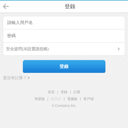
登錄
安全提問(未設置請忽略)
登錄
還沒有註冊？
首頁
|
登錄
|
註冊
簡易版
|
觸屏版
|
電腦版
|
客戶端
© Comsenz Inc.