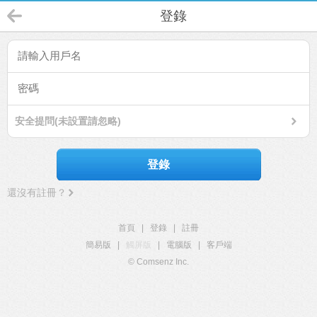
登錄
安全提問(未設置請忽略)
登錄
還沒有註冊？
首頁
|
登錄
|
註冊
簡易版
|
觸屏版
|
電腦版
|
客戶端
© Comsenz Inc.