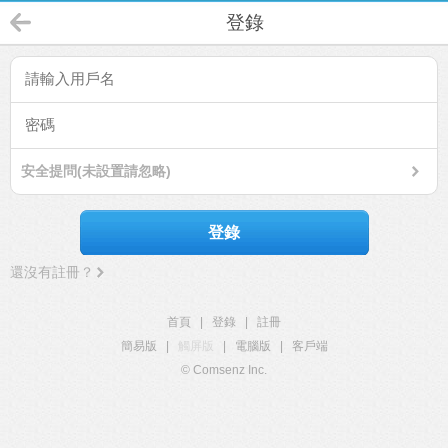
登錄
安全提問(未設置請忽略)
登錄
還沒有註冊？
首頁
|
登錄
|
註冊
簡易版
|
觸屏版
|
電腦版
|
客戶端
© Comsenz Inc.