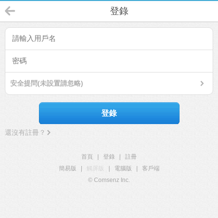
登錄
安全提問(未設置請忽略)
登錄
還沒有註冊？
首頁
|
登錄
|
註冊
簡易版
|
觸屏版
|
電腦版
|
客戶端
© Comsenz Inc.