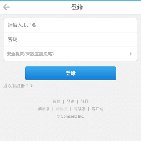
登錄
安全提問(未設置請忽略)
登錄
還沒有註冊？
首頁
|
登錄
|
註冊
簡易版
|
觸屏版
|
電腦版
|
客戶端
© Comsenz Inc.