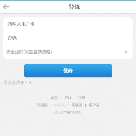
登錄
安全提問(未設置請忽略)
登錄
還沒有註冊？
首頁
|
登錄
|
註冊
簡易版
|
觸屏版
|
電腦版
|
客戶端
© Comsenz Inc.