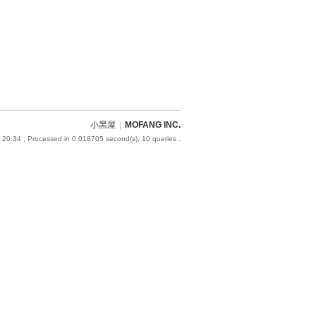
小黑屋
|
MOFANG INC.
 20:34
, Processed in 0.018705 second(s), 10 queries .