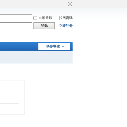
自動登錄
找回密碼
登錄
立即註冊
快捷導航