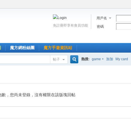
用戶名
免註冊即享有會員功能
密碼
到
魔方網粉絲團
魔方手遊資訊站
熱搜:
game +
加加
My card
帖子
搜
索
抱歉，您尚未登錄，沒有權限在該版塊回帖