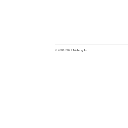
© 2001-2021
Mofang Inc.