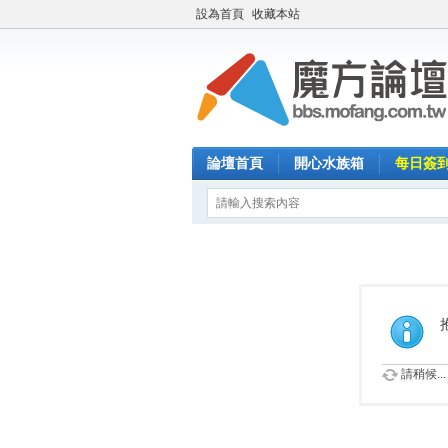
設為首頁
收藏本站
論壇首頁
開心水族箱
每日簽
請稍候...