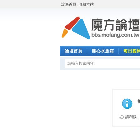
設為首頁
收藏本站
論壇首頁
開心水族箱
每日簽
請稍候...