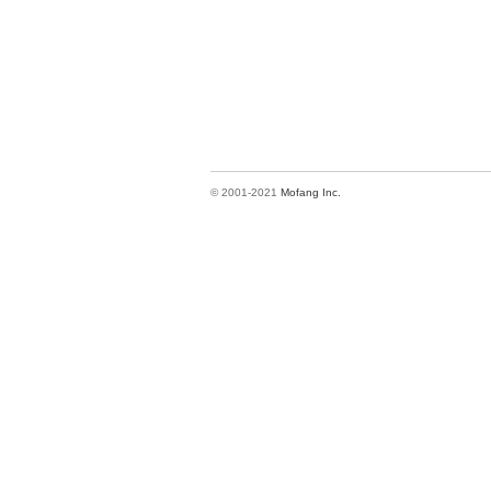
© 2001-2021
Mofang Inc.