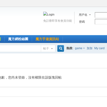
用戶名
免註冊即享有會員功能
密碼
到
魔方網粉絲團
魔方手遊資訊站
熱搜:
game +
加加
My card
帖子
搜
索
抱歉，您尚未登錄，沒有權限在該版塊回帖