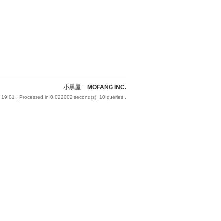
小黑屋
|
MOFANG INC.
 19:01
, Processed in 0.022002 second(s), 10 queries .