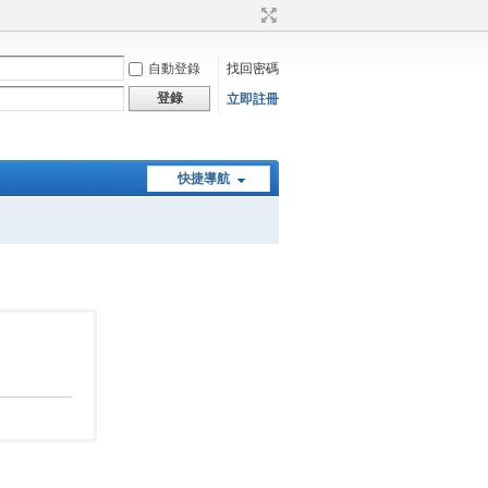
自動登錄
找回密碼
登錄
立即註冊
快捷導航