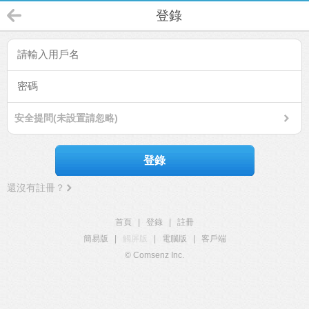
登錄
安全提問(未設置請忽略)
登錄
還沒有註冊？
首頁
|
登錄
|
註冊
簡易版
|
觸屏版
|
電腦版
|
客戶端
© Comsenz Inc.