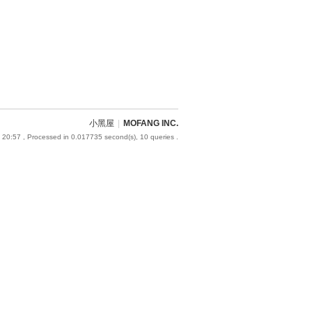
小黑屋
|
MOFANG INC.
 20:57
, Processed in 0.017735 second(s), 10 queries .