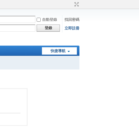
自動登錄
找回密碼
登錄
立即註冊
快捷導航