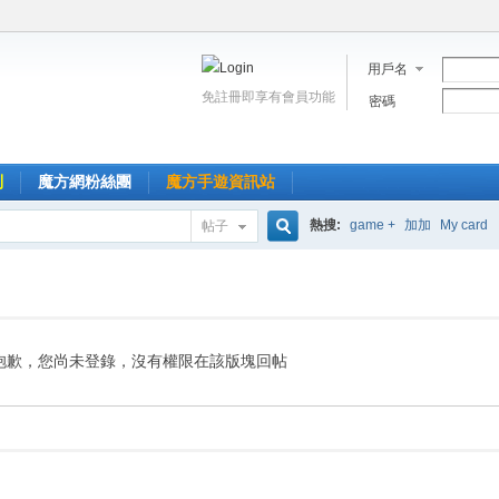
用戶名
免註冊即享有會員功能
密碼
到
魔方網粉絲團
魔方手遊資訊站
熱搜:
game +
加加
My card
帖子
搜
索
抱歉，您尚未登錄，沒有權限在該版塊回帖