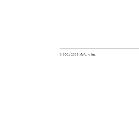
© 2001-2021
Mofang Inc.