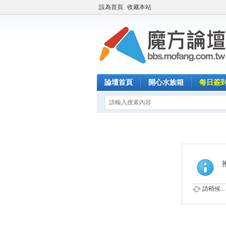
設為首頁
收藏本站
論壇首頁
開心水族箱
每日簽
請稍候...