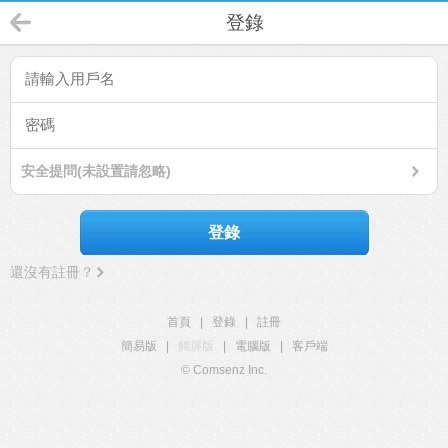
登錄
安全提問(未設置請忽略)
登錄
還沒有註冊？
首頁
|
登錄
|
註冊
簡易版
|
觸屏版
|
電腦版
|
客戶端
© Comsenz Inc.