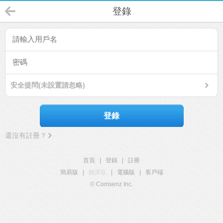
登錄
安全提問(未設置請忽略)
登錄
還沒有註冊？
首頁
|
登錄
|
註冊
簡易版
|
觸屏版
|
電腦版
|
客戶端
© Comsenz Inc.