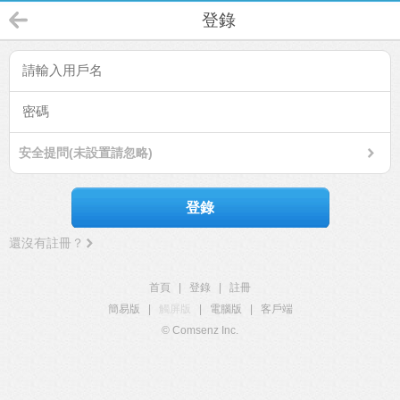
登錄
安全提問(未設置請忽略)
登錄
還沒有註冊？
首頁
|
登錄
|
註冊
簡易版
|
觸屏版
|
電腦版
|
客戶端
© Comsenz Inc.