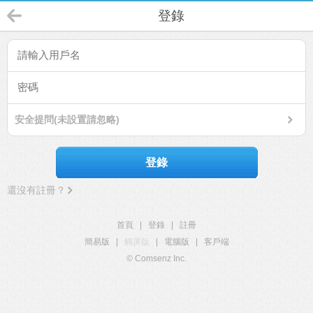
登錄
安全提問(未設置請忽略)
登錄
還沒有註冊？
首頁
|
登錄
|
註冊
簡易版
|
觸屏版
|
電腦版
|
客戶端
© Comsenz Inc.