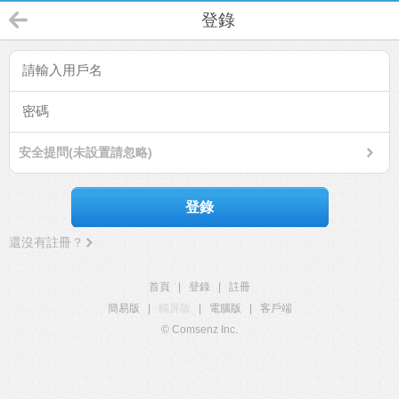
登錄
安全提問(未設置請忽略)
登錄
還沒有註冊？
首頁
|
登錄
|
註冊
簡易版
|
觸屏版
|
電腦版
|
客戶端
© Comsenz Inc.