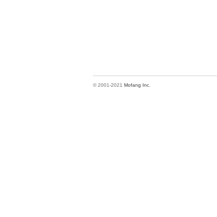
© 2001-2021
Mofang Inc.