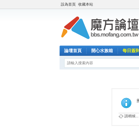
設為首頁
收藏本站
論壇首頁
開心水族箱
每日簽
請稍候...