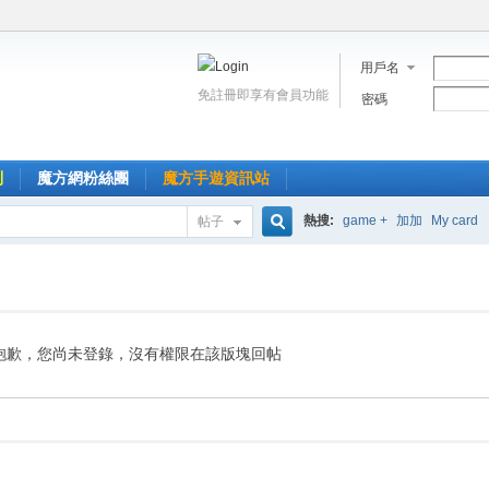
用戶名
免註冊即享有會員功能
密碼
到
魔方網粉絲團
魔方手遊資訊站
熱搜:
game +
加加
My card
帖子
搜
索
抱歉，您尚未登錄，沒有權限在該版塊回帖