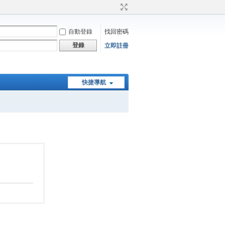
自動登錄
找回密碼
登錄
立即註冊
快捷導航