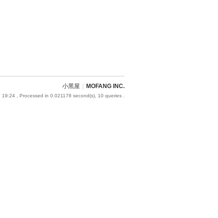
小黑屋
|
MOFANG INC.
 19:24
, Processed in 0.021178 second(s), 10 queries .