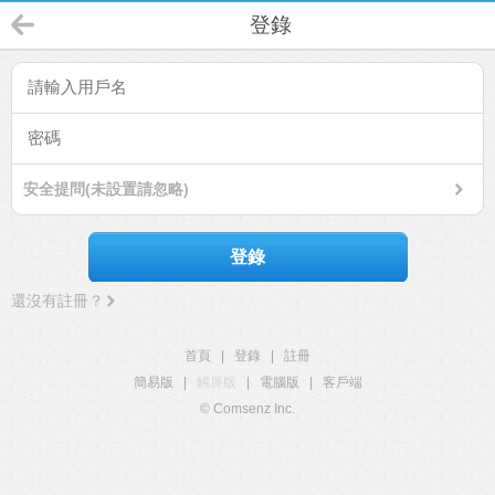
登錄
安全提問(未設置請忽略)
登錄
還沒有註冊？
首頁
|
登錄
|
註冊
簡易版
|
觸屏版
|
電腦版
|
客戶端
© Comsenz Inc.