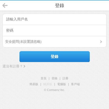
登錄
安全提問(未設置請忽略)
登錄
還沒有註冊？
首頁
|
登錄
|
註冊
簡易版
|
觸屏版
|
電腦版
|
客戶端
© Comsenz Inc.