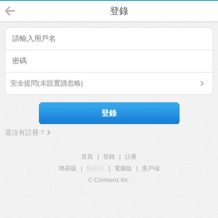
登錄
安全提問(未設置請忽略)
登錄
還沒有註冊？
首頁
|
登錄
|
註冊
簡易版
|
觸屏版
|
電腦版
|
客戶端
© Comsenz Inc.