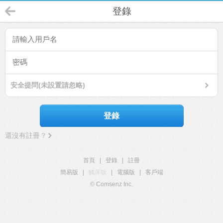
登錄
安全提問(未設置請忽略)
登錄
還沒有註冊？
首頁
|
登錄
|
註冊
簡易版
|
觸屏版
|
電腦版
|
客戶端
© Comsenz Inc.