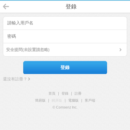
登錄
安全提問(未設置請忽略)
登錄
還沒有註冊？
首頁
|
登錄
|
註冊
簡易版
|
觸屏版
|
電腦版
|
客戶端
© Comsenz Inc.