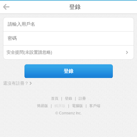
登錄
安全提問(未設置請忽略)
登錄
還沒有註冊？
首頁
|
登錄
|
註冊
簡易版
|
觸屏版
|
電腦版
|
客戶端
© Comsenz Inc.