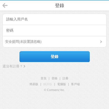
登錄
安全提問(未設置請忽略)
登錄
還沒有註冊？
首頁
|
登錄
|
註冊
簡易版
|
觸屏版
|
電腦版
|
客戶端
© Comsenz Inc.