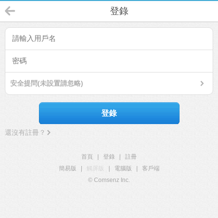
登錄
安全提問(未設置請忽略)
登錄
還沒有註冊？
首頁
|
登錄
|
註冊
簡易版
|
觸屏版
|
電腦版
|
客戶端
© Comsenz Inc.