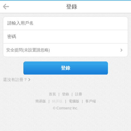
登錄
安全提問(未設置請忽略)
登錄
還沒有註冊？
首頁
|
登錄
|
註冊
簡易版
|
觸屏版
|
電腦版
|
客戶端
© Comsenz Inc.