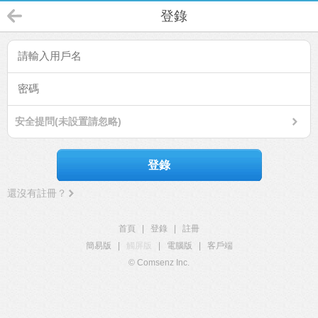
登錄
安全提問(未設置請忽略)
登錄
還沒有註冊？
首頁
|
登錄
|
註冊
簡易版
|
觸屏版
|
電腦版
|
客戶端
© Comsenz Inc.