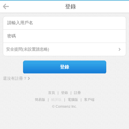
登錄
安全提問(未設置請忽略)
登錄
還沒有註冊？
首頁
|
登錄
|
註冊
簡易版
|
觸屏版
|
電腦版
|
客戶端
© Comsenz Inc.