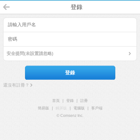
登錄
安全提問(未設置請忽略)
登錄
還沒有註冊？
首頁
|
登錄
|
註冊
簡易版
|
觸屏版
|
電腦版
|
客戶端
© Comsenz Inc.