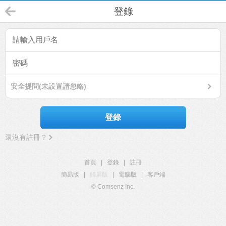
登錄
安全提問(未設置請忽略)
登錄
還沒有註冊？
首頁
|
登錄
|
註冊
簡易版
|
觸屏版
|
電腦版
|
客戶端
© Comsenz Inc.