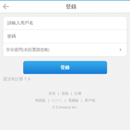
登錄
安全提問(未設置請忽略)
登錄
還沒有註冊？
首頁
|
登錄
|
註冊
簡易版
|
觸屏版
|
電腦版
|
客戶端
© Comsenz Inc.