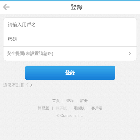
登錄
安全提問(未設置請忽略)
登錄
還沒有註冊？
首頁
|
登錄
|
註冊
簡易版
|
觸屏版
|
電腦版
|
客戶端
© Comsenz Inc.