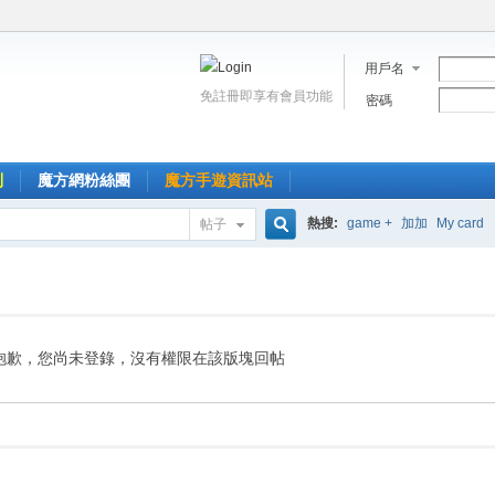
用戶名
免註冊即享有會員功能
密碼
到
魔方網粉絲團
魔方手遊資訊站
熱搜:
game +
加加
My card
帖子
搜
索
抱歉，您尚未登錄，沒有權限在該版塊回帖