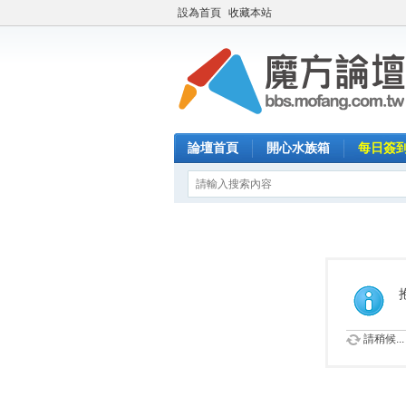
設為首頁
收藏本站
論壇首頁
開心水族箱
每日簽
請稍候...