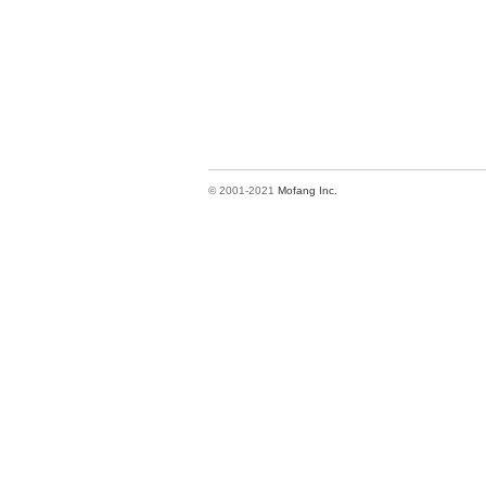
© 2001-2021
Mofang Inc.