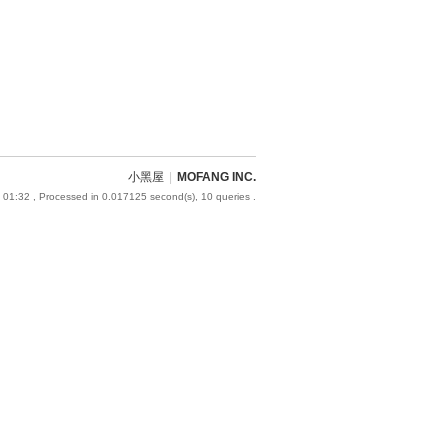
小黑屋
|
MOFANG INC.
 01:32
, Processed in 0.017125 second(s), 10 queries .