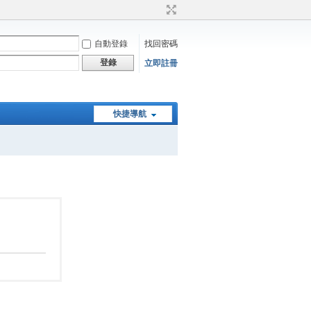
自動登錄
找回密碼
登錄
立即註冊
快捷導航