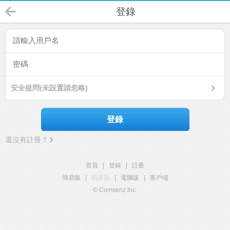
登錄
安全提問(未設置請忽略)
登錄
還沒有註冊？
首頁
|
登錄
|
註冊
簡易版
|
觸屏版
|
電腦版
|
客戶端
© Comsenz Inc.