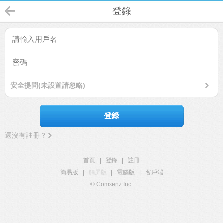
登錄
安全提問(未設置請忽略)
登錄
還沒有註冊？
首頁
|
登錄
|
註冊
簡易版
|
觸屏版
|
電腦版
|
客戶端
© Comsenz Inc.