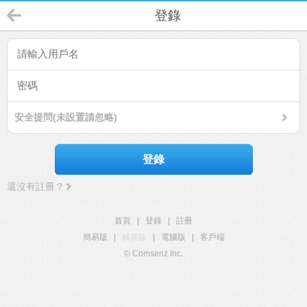
登錄
安全提問(未設置請忽略)
登錄
還沒有註冊？
首頁
|
登錄
|
註冊
簡易版
|
觸屏版
|
電腦版
|
客戶端
© Comsenz Inc.