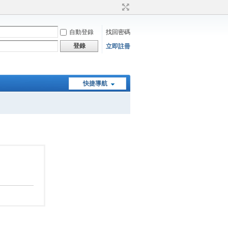
自動登錄
找回密碼
登錄
立即註冊
快捷導航