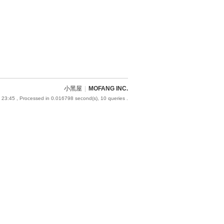
小黑屋
|
MOFANG INC.
 23:45
, Processed in 0.016798 second(s), 10 queries .