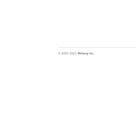
© 2001-2021
Mofang Inc.