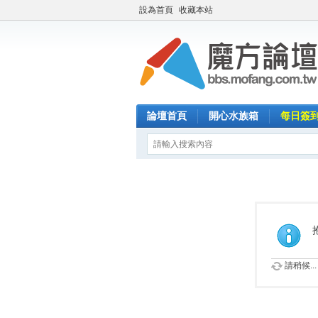
設為首頁
收藏本站
論壇首頁
開心水族箱
每日簽
請稍候...