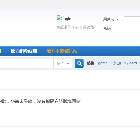
用戶名
免註冊即享有會員功能
密碼
到
魔方網粉絲團
魔方手遊資訊站
熱搜:
game +
加加
My card
帖子
搜
索
抱歉，您尚未登錄，沒有權限在該版塊回帖