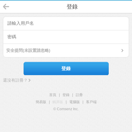
登錄
安全提問(未設置請忽略)
登錄
還沒有註冊？
首頁
|
登錄
|
註冊
簡易版
|
觸屏版
|
電腦版
|
客戶端
© Comsenz Inc.