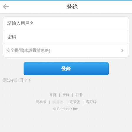
登錄
安全提問(未設置請忽略)
登錄
還沒有註冊？
首頁
|
登錄
|
註冊
簡易版
|
觸屏版
|
電腦版
|
客戶端
© Comsenz Inc.