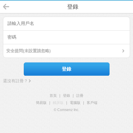
登錄
安全提問(未設置請忽略)
登錄
還沒有註冊？
首頁
|
登錄
|
註冊
簡易版
|
觸屏版
|
電腦版
|
客戶端
© Comsenz Inc.