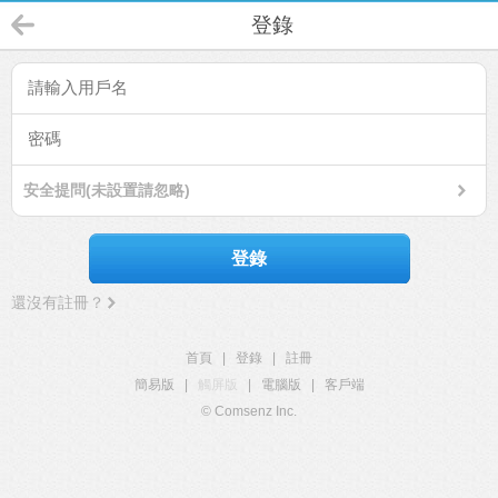
登錄
安全提問(未設置請忽略)
登錄
還沒有註冊？
首頁
|
登錄
|
註冊
簡易版
|
觸屏版
|
電腦版
|
客戶端
© Comsenz Inc.