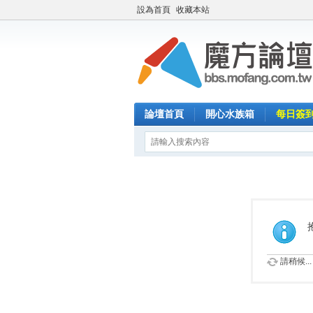
設為首頁
收藏本站
論壇首頁
開心水族箱
每日簽
請稍候...