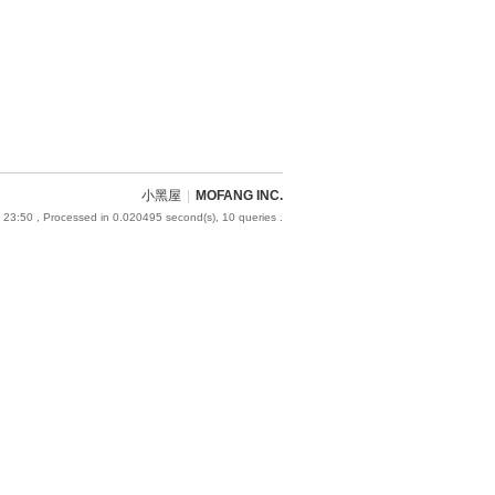
小黑屋
|
MOFANG INC.
 23:50
, Processed in 0.020495 second(s), 10 queries .