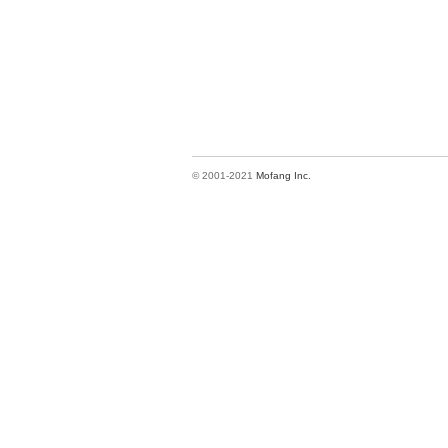
© 2001-2021
Mofang Inc.