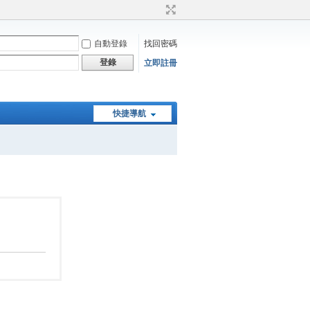
自動登錄
找回密碼
登錄
立即註冊
快捷導航