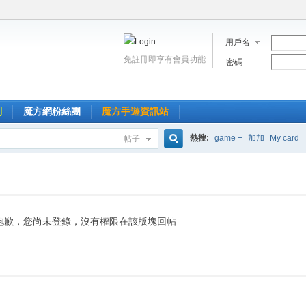
用戶名
免註冊即享有會員功能
密碼
到
魔方網粉絲團
魔方手遊資訊站
熱搜:
game +
加加
My card
帖子
搜
索
抱歉，您尚未登錄，沒有權限在該版塊回帖