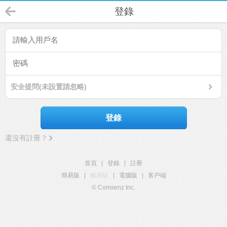
登錄
安全提問(未設置請忽略)
登錄
還沒有註冊？
首頁
|
登錄
|
註冊
簡易版
|
觸屏版
|
電腦版
|
客戶端
© Comsenz Inc.