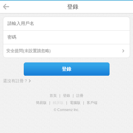
登錄
安全提問(未設置請忽略)
登錄
還沒有註冊？
首頁
|
登錄
|
註冊
簡易版
|
觸屏版
|
電腦版
|
客戶端
© Comsenz Inc.