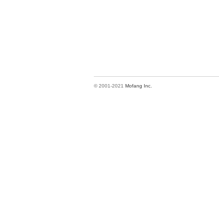
© 2001-2021
Mofang Inc.