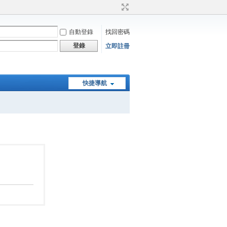
自動登錄
找回密碼
登錄
立即註冊
快捷導航