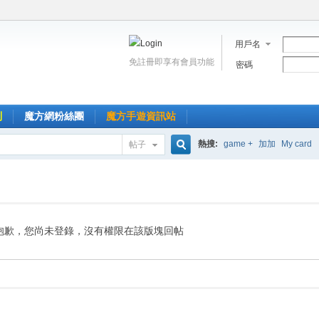
用戶名
免註冊即享有會員功能
密碼
到
魔方網粉絲團
魔方手遊資訊站
熱搜:
game +
加加
My card
帖子
搜
索
抱歉，您尚未登錄，沒有權限在該版塊回帖