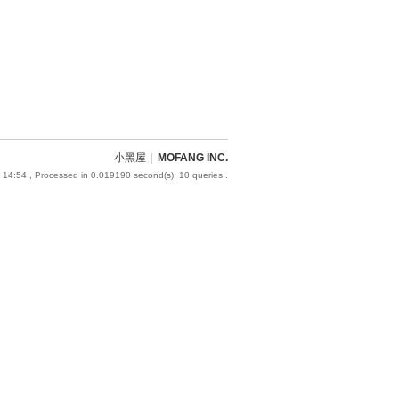
小黑屋
|
MOFANG INC.
 14:54
, Processed in 0.019190 second(s), 10 queries .