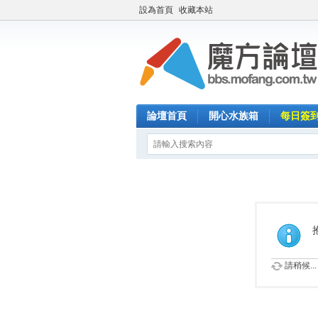
設為首頁
收藏本站
論壇首頁
開心水族箱
每日簽
請稍候...